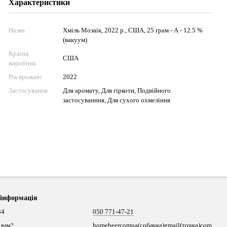
Характеристики
Назва
Хміль Мозаік, 2022 р., США, 25 грам - А - 12.5 %
(вакуум)
Країна
США
виробник
Рік врожаю
2022
Застосування
Для аромату, Для гіркоти, Подвійного
застосуванння, Для сухого охмеління
 інформація
34
050 771-47-21
homebeercomua(собачка)gmail(точка)com
 вам?