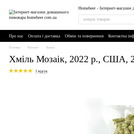
Перейти до основного контенту
Homebeer - Інтернет-магазин
Про нас
Оплата і доставка
Обмін та повернення
Контактна ін
AI-Brewer - розумний помічник пивовара
Головна
Каталог
Хміль
Хміль Мозаік, 2022 р., США, 2
1 відгук