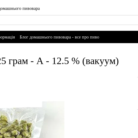
 домашнього пивовара
формація
Блог домашнього пивовара - все про пиво
5 грам - А - 12.5 % (вакуум)