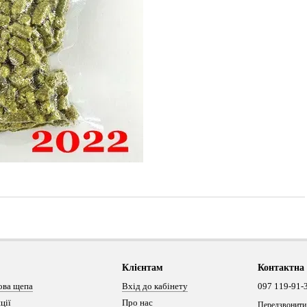
Клієнтам
Контактна
ова щепа
Вхід до кабінету
097 119-91-
ції
Про нас
Передзвонити