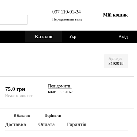
097 119-91-34
Мій кошик
Передзвонити вам?
Каталог
Вхід
Укр
Артикул
3192919
Повідомити,
75.0 грн
коли з'явиться
Немає в наявності
В бажання
Порівняти
Доставка
Оплата
Гарантія